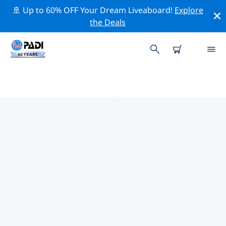
🚢 Up to 60% OFF Your Dream Liveaboard!
Explore
the Deals
图图卡卡 PADI 潜店
使用上面的筛选项或交互式地图找到适合您需求的 PADI 潜
水店 图图卡卡 。我们所有的潜水中心 图图卡卡 都提供出色
的训练、大量有趣的活动，并遵守 PADI 严格的质量标准。