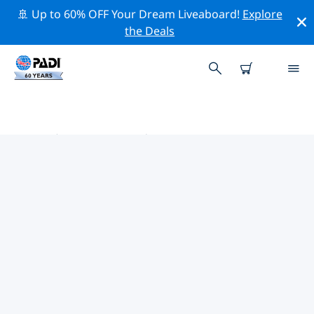
🚢 Up to 60% OFF Your Dream Liveaboard!
Explore
the Deals
丰盛湾 PADI 潜店
使用上面的筛选项或交互式地图找到适合您需求的 PADI 潜
水店 丰盛湾 。我们所有的潜水中心 丰盛湾 都提供出色的训
练、大量有趣的活动，并遵守 PADI 严格的质量标准。