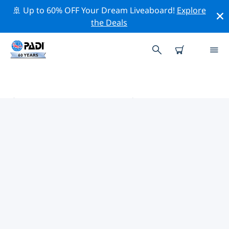
🚢 Up to 60% OFF Your Dream Liveaboard!
Explore
the Deals
塞萨洛尼基 PADI 潜店
使用上面的筛选项或交互式地图找到适合您需求的 PADI 潜
水店 塞萨洛尼基 。我们所有的潜水中心 塞萨洛尼基 都提供
出色的训练、大量有趣的活动，并遵守 PADI 严格的质量标
准。