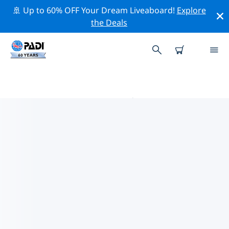
🚢 Up to 60% OFF Your Dream Liveaboard!
Explore
the Deals
奥拉努波利 PADI 潜店
使用上面的筛选项或交互式地图找到适合您需求的 PADI 潜
水店 奥拉努波利 。我们所有的潜水中心 奥拉努波利 都提供
出色的训练、大量有趣的活动，并遵守 PADI 严格的质量标
准。