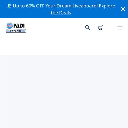
🚢 Up to 60% OFF Your Dream Liveaboard!
Explore
the Deals
伊比沙岛和福门特拉岛 PADI 潜店
使用上面的筛选项或交互式地图找到适合您需求的 PADI 潜
水店 伊比沙岛和福门特拉岛 。我们所有的潜水中心 伊比沙
岛和福门特拉岛 都提供出色的训练、大量有趣的活动，并
遵守 PADI 严格的质量标准。