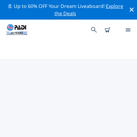
🚢 Up to 60% OFF Your Dream Liveaboard!
Explore
the Deals
瓦努阿图 PADI 潜店
使用上面的筛选项或交互式地图找到适合您需求的 PADI 潜
水店 瓦努阿图 。我们所有的潜水中心 瓦努阿图 都提供出色
的训练、大量有趣的活动，并遵守 PADI 严格的质量标准。