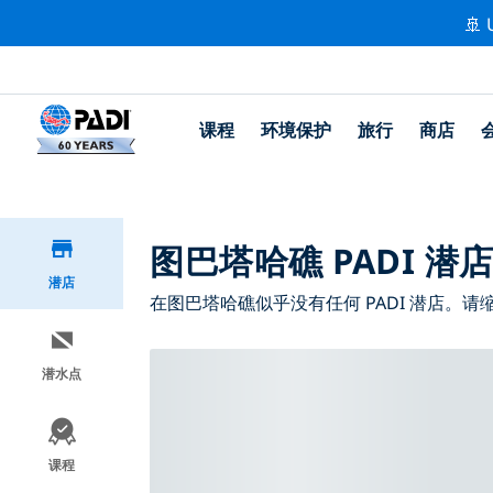
🚢 
课程
环境保护
旅行
商店
图巴塔哈礁 PADI 潜
潜店
在图巴塔哈礁似乎没有任何 PADI 潜店。
潜水点
课程