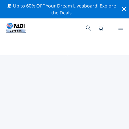
🚢 Up to 60% OFF Your Dream Liveaboard!
Explore
the Deals
海滩词汇 PADI 潜店
使用上面的筛选项或交互式地图找到适合您需求的 PADI 潜
水店 海滩词汇 。我们所有的潜水中心 海滩词汇 都提供出色
的训练、大量有趣的活动，并遵守 PADI 严格的质量标准。