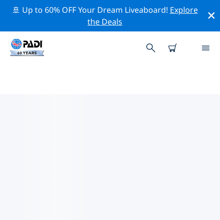
🚢 Up to 60% OFF Your Dream Liveaboard!
Explore
the Deals
加勒 PADI 潜店
使用上面的筛选项或交互式地图找到适合您需求的 PADI 潜
水店 加勒 。我们所有的潜水中心 加勒 都提供出色的训练、
大量有趣的活动，并遵守 PADI 严格的质量标准。