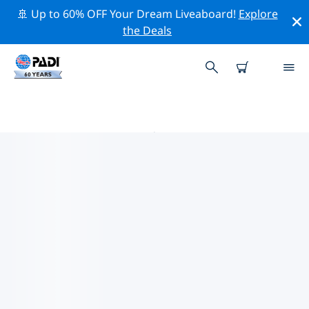
🚢 Up to 60% OFF Your Dream Liveaboard!
Explore
the Deals
STYRIA PADI 潜店
使用上面的筛选项或交互式地图找到适合您需求的 PADI 潜
水店 Styria 。我们所有的潜水中心 Styria 都提供出色的训
练、大量有趣的活动，并遵守 PADI 严格的质量标准。