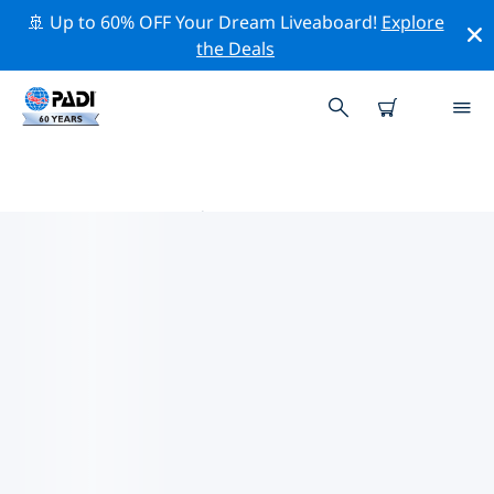
🚢 Up to 60% OFF Your Dream Liveaboard!
Explore
the Deals
上海 PADI 潜店
使用上面的筛选项或交互式地图找到适合您需求的 PADI 潜
水店 上海 。我们所有的潜水中心 上海 都提供出色的训练、
大量有趣的活动，并遵守 PADI 严格的质量标准。