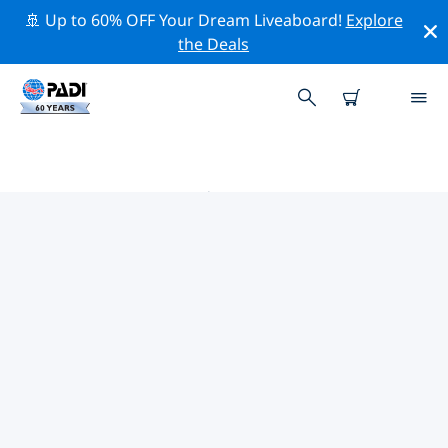
🚢 Up to 60% OFF Your Dream Liveaboard!
Explore
the Deals
图恩湖 PADI 潜店
使用上面的筛选项或交互式地图找到适合您需求的 PADI 潜
水店 图恩湖 。我们所有的潜水中心 图恩湖 都提供出色的训
练、大量有趣的活动，并遵守 PADI 严格的质量标准。