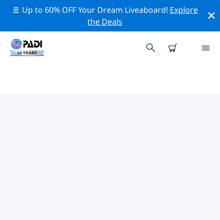
🚢 Up to 60% OFF Your Dream Liveaboard!
Explore
the Deals
附近的 PADI 潜店