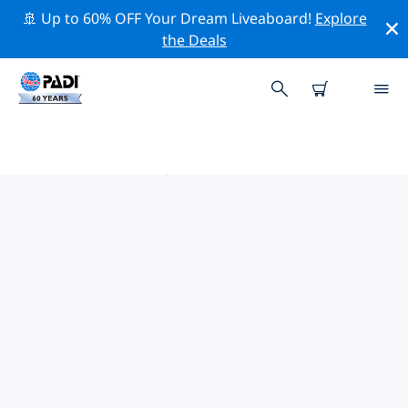
🚢 Up to 60% OFF Your Dream Liveaboard!
Explore
the Deals
孟买 PADI 潜店
使用上面的筛选项或交互式地图找到适合您需求的 PADI 潜
水店 孟买 。我们所有的潜水中心 孟买 都提供出色的训练、
大量有趣的活动，并遵守 PADI 严格的质量标准。