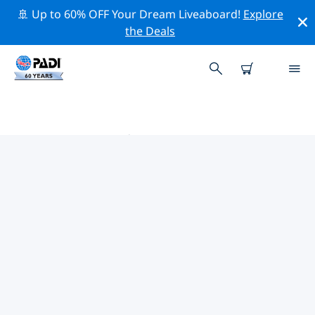
🚢 Up to 60% OFF Your Dream Liveaboard!
Explore
the Deals
纽约 PADI 潜店
使用上面的筛选项或交互式地图找到适合您需求的 PADI 潜
水店 纽约 。我们所有的潜水中心 纽约 都提供出色的训练、
大量有趣的活动，并遵守 PADI 严格的质量标准。