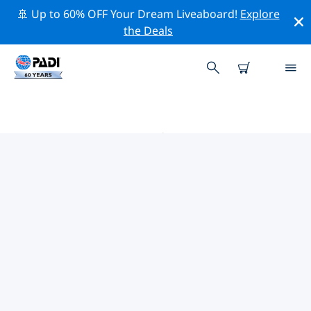
🚢 Up to 60% OFF Your Dream Liveaboard!
Explore
the Deals
火奴鲁鲁 PADI 潜店
使用上面的筛选项或交互式地图找到适合您需求的 PADI 潜
水店 火奴鲁鲁 。我们所有的潜水中心 火奴鲁鲁 都提供出色
的训练、大量有趣的活动，并遵守 PADI 严格的质量标准。