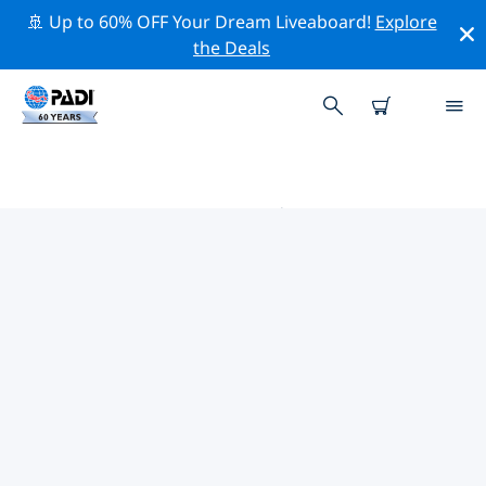
🚢 Up to 60% OFF Your Dream Liveaboard!
Explore
the Deals
格尔夫海岸 PADI 潜店
使用上面的筛选项或交互式地图找到适合您需求的 PADI 潜
水店 格尔夫海岸 。我们所有的潜水中心 格尔夫海岸 都提供
出色的训练、大量有趣的活动，并遵守 PADI 严格的质量标
准。