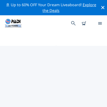
🚢 Up to 60% OFF Your Dream Liveaboard!
Explore
the Deals
奥尼昂塔 PADI 潜店
使用上面的筛选项或交互式地图找到适合您需求的 PADI 潜
水店 奥尼昂塔 。我们所有的潜水中心 奥尼昂塔 都提供出色
的训练、大量有趣的活动，并遵守 PADI 严格的质量标准。