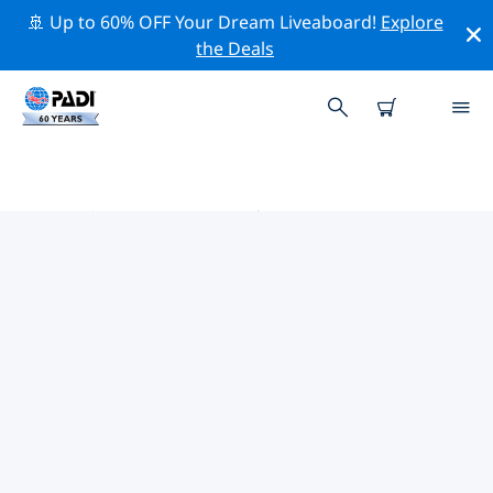
🚢 Up to 60% OFF Your Dream Liveaboard!
Explore
the Deals
阿什维尔 PADI 潜店
使用上面的筛选项或交互式地图找到适合您需求的 PADI 潜
水店 阿什维尔 。我们所有的潜水中心 阿什维尔 都提供出色
的训练、大量有趣的活动，并遵守 PADI 严格的质量标准。