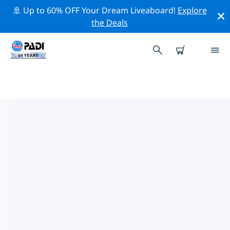
🚢 Up to 60% OFF Your Dream Liveaboard!
Explore
the Deals
拉环礁 PADI 潜店
使用上面的筛选项或交互式地图找到适合您需求的 PADI 潜
水店 拉环礁 。我们所有的潜水中心 拉环礁 都提供出色的训
练、大量有趣的活动，并遵守 PADI 严格的质量标准。