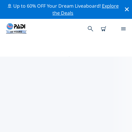
🚢 Up to 60% OFF Your Dream Liveaboard!
Explore
the Deals
穆泰尔岛 PADI 潜店
使用上面的筛选项或交互式地图找到适合您需求的 PADI 潜
水店 穆泰尔岛 。我们所有的潜水中心 穆泰尔岛 都提供出色
的训练、大量有趣的活动，并遵守 PADI 严格的质量标准。