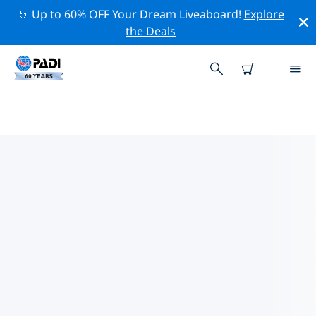
🚢 Up to 60% OFF Your Dream Liveaboard!
Explore
the Deals
康涅狄格州 PADI 潜店
使用上面的筛选项或交互式地图找到适合您需求的 PADI 潜
水店 康涅狄格州 。我们所有的潜水中心 康涅狄格州 都提供
出色的训练、大量有趣的活动，并遵守 PADI 严格的质量标
准。