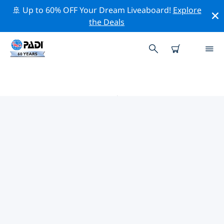
🚢 Up to 60% OFF Your Dream Liveaboard!
Explore
the Deals
卡尔加里 PADI 潜店
使用上面的筛选项或交互式地图找到适合您需求的 PADI 潜
水店 卡尔加里 。我们所有的潜水中心 卡尔加里 都提供出色
的训练、大量有趣的活动，并遵守 PADI 严格的质量标准。