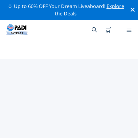
🚢 Up to 60% OFF Your Dream Liveaboard!
Explore
the Deals
林赛 PADI 潜店
使用上面的筛选项或交互式地图找到适合您需求的 PADI 潜
水店 林赛 。我们所有的潜水中心 林赛 都提供出色的训练、
大量有趣的活动，并遵守 PADI 严格的质量标准。