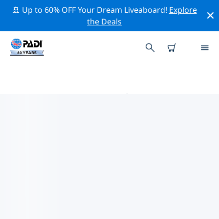
🚢 Up to 60% OFF Your Dream Liveaboard!
Explore
the Deals
哈尔德韦克 PADI 潜店
使用上面的筛选项或交互式地图找到适合您需求的 PADI 潜
水店 哈尔德韦克 。我们所有的潜水中心 哈尔德韦克 都提供
出色的训练、大量有趣的活动，并遵守 PADI 严格的质量标
准。