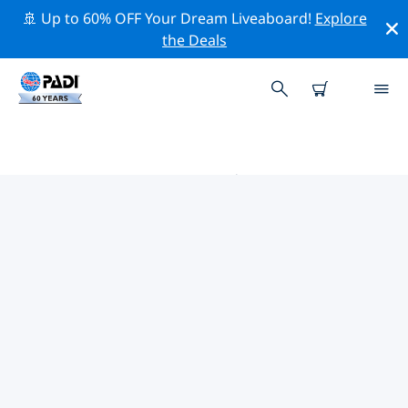
🚢 Up to 60% OFF Your Dream Liveaboard!
Explore
the Deals
巴丹群岛省 PADI 潜店
使用上面的筛选项或交互式地图找到适合您需求的 PADI 潜
水店 巴丹群岛省 。我们所有的潜水中心 巴丹群岛省 都提供
出色的训练、大量有趣的活动，并遵守 PADI 严格的质量标
准。