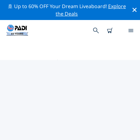
🚢 Up to 60% OFF Your Dream Liveaboard!
Explore
the Deals
乌法 PADI 潜店
使用上面的筛选项或交互式地图找到适合您需求的 PADI 潜
水店 乌法 。我们所有的潜水中心 乌法 都提供出色的训练、
大量有趣的活动，并遵守 PADI 严格的质量标准。