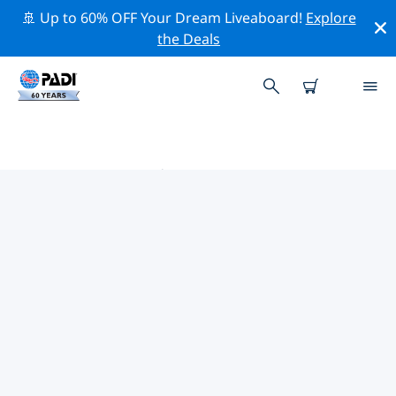
🚢 Up to 60% OFF Your Dream Liveaboard!
Explore
the Deals
迪拜 PADI 潜店
使用上面的筛选项或交互式地图找到适合您需求的 PADI 潜
水店 迪拜 。我们所有的潜水中心 迪拜 都提供出色的训练、
大量有趣的活动，并遵守 PADI 严格的质量标准。