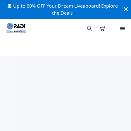
🚢 Up to 60% OFF Your Dream Liveaboard!
Explore
the Deals
埃克斯茅斯 PADI 潜店
使用上面的筛选项或交互式地图找到适合您需求的 PADI 潜
水店 埃克斯茅斯 。我们所有的潜水中心 埃克斯茅斯 都提供
出色的训练、大量有趣的活动，并遵守 PADI 严格的质量标
准。