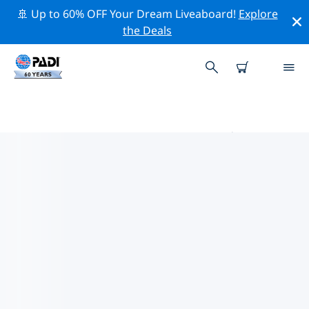
🚢 Up to 60% OFF Your Dream Liveaboard!
Explore
the Deals
阿拉伯联合酋长国 PADI 潜店
使用上面的筛选项或交互式地图找到适合您需求的 PADI 潜
水店 阿拉伯联合酋长国 。我们所有的潜水中心 阿拉伯联合
酋长国 都提供出色的训练、大量有趣的活动，并遵守 PADI
严格的质量标准。