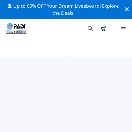
🚢 Up to 60% OFF Your Dream Liveaboard!
Explore
the Deals
阿布扎比 PADI 潜店
使用上面的筛选项或交互式地图找到适合您需求的 PADI 潜
水店 阿布扎比 。我们所有的潜水中心 阿布扎比 都提供出色
的训练、大量有趣的活动，并遵守 PADI 严格的质量标准。