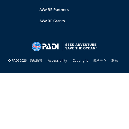
AWARE Partners
AWARE Grants
© PADI 2026
隐私政策
Accessibility
Copyright
表格中心
联系