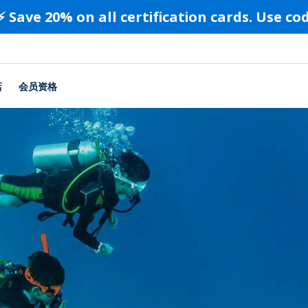
⚡️ Save 20% on all certification cards. Use c
店
会员资格