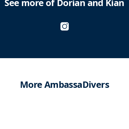
See more of Dorian and Kian
More AmbassaDivers