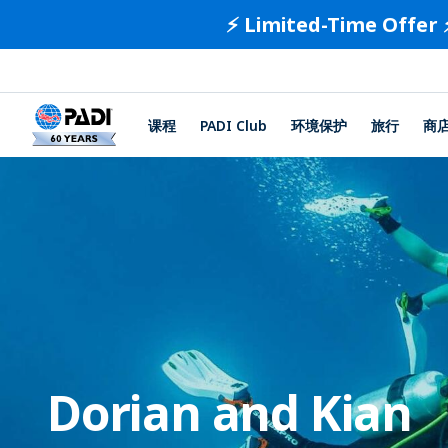
⚡️ Limited-Time Offer 
课程
PADI Club
环境保护
旅行
商
Dorian and Kian