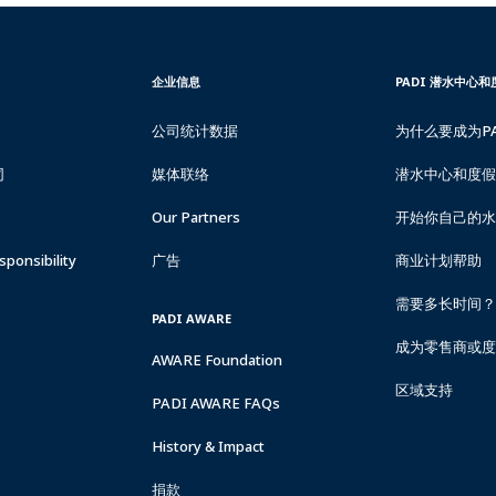
CORPORATE
PADI
企业信息
PADI 潜水中心
INFORMATION
DIVE
CENTER
公司统计数据
为什么要成为P
&
RESORTS
同
媒体联络
潜水中心和度假
Our Partners
开始你自己的水
ponsibility
广告
商业计划帮助
需要多长时间？
PADI AWARE
成为零售商或度
AWARE Foundation
区域支持
PADI AWARE FAQs
History & Impact
捐款