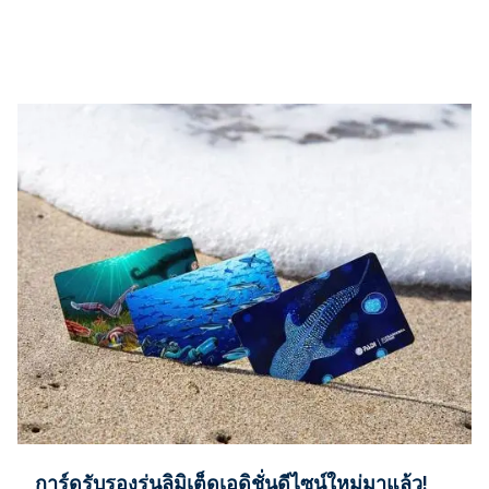
การ์ดรับรองรุ่นลิมิเต็ดเอดิชั่นดีไซน์ใหม่มาแล้ว!