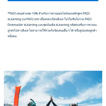
*PADI เสนอส่วนลด 10% สำหรับการขายออนไลน์ของหลักสูตร PADI
eLearning บน PADI.com เมื่อลงทะเบียนอีเมล โปรโมชั่นไม่รวม PADI
Divemaster eLearning และชุดบันเดิล eLearning รหัสส่งเสริมการขายจะ
ถูกส่งไปทางอีเมล ไม่สามารถใช้ร่วมกับข้อเสนออื่น ๆ ได้ หนึ่งคูปองต่อลูกค้า
หนึ่งคน