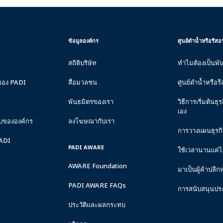
CORPORATE
PADI
ข้อมูลองค์กร
ศูนย์ดำน้ำหรือรีส
INFORMATION
DIVE
CENTER
สถิติบริษัท
ทำไมต้องเป็นพั
&
RESORTS
ของ PADI
สื่อมวลชน
ศูนย์ดำน้ำหรือรี
พันธมิตรของเรา
วิธีการเริ่มต้น
เอง
บขององค์กร
ลงโฆษณากับเรา
การวางแผนธุรก
PADI
PADI AWARE
ใช้เวลานานแค่
AWARE Foundation
มาเป็นผู้ค้าปลีก
PADI AWARE FAQs
การสนับสนุนปร
ประวัติและผลกระทบ