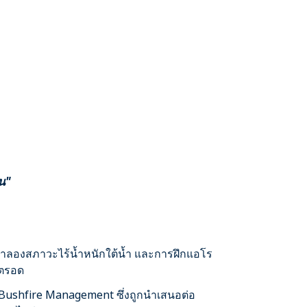
น"
จำลองสภาวะไร้น้ำหนักใต้น้ำ และการฝึกแอโร
ิตรอด
 Bushfire Management ซึ่งถูกนำเสนอต่อ