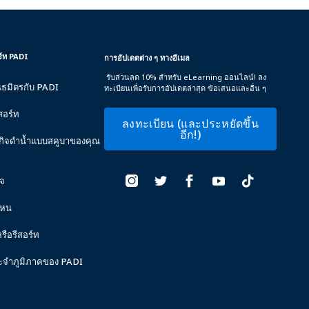
อร์ท PADI
การอัปเดตต่าง ๆ ทางอีเมล
รับส่วนลด 10% สำหรับ eLearning ออนไลน์! ลง
นธมิตรกับ PADI
ทะเบียนเพื่อรับการอัปเดตล่าสุด ข้อเสนอและอื่น ๆ
สอร์ท
ลงทะเบียน (และประหยัดขึ้น
อีก!)
ธุรกิจดำน้ำแบบสคูบาของคุณ
ิจ
ไหน
หรือรีสอร์ท
ะจำภูมิภาคของ PADI