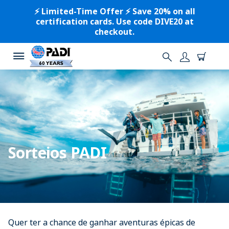
⚡️ Limited-Time Offer ⚡️ Save 20% on all
certification cards. Use code DIVE20 at
checkout.
Sorteios PADI
Quer ter a chance de ganhar aventuras épicas de