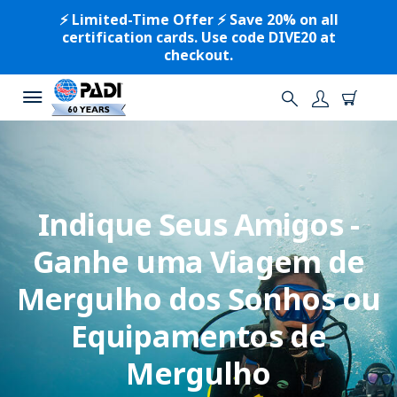
⚡️ Limited-Time Offer ⚡️ Save 20% on all
certification cards. Use code DIVE20 at
checkout.
Indique Seus Amigos -
Ganhe uma Viagem de
Mergulho dos Sonhos ou
Equipamentos de
Mergulho