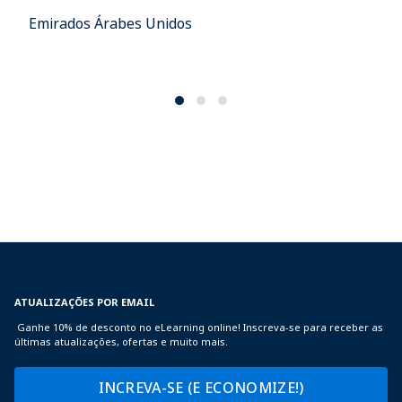
Emirados Árabes Unidos
ATUALIZAÇÕES POR EMAIL
Ganhe 10% de desconto no eLearning online! Inscreva-se para receber as
últimas atualizações, ofertas e muito mais.
INCREVA-SE (E ECONOMIZE!)