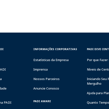
CORPORATE
PADI
ADI
INFORMAÇÕES CORPORATIVAS
PADI DIVE CEN
INFORMATION
DIVE
CENTER
Estatísticas da Empresa
Por que Fazer 
&
RESORTS
PADI
Imprensa
Níveis de Cent
ia
Nossos Parceiros
Iniciando Seu 
Mergulho
dade
Anuncie Conosco
Ajuda para Pl
PADI AWARE
na PADI
Quanto Tempo