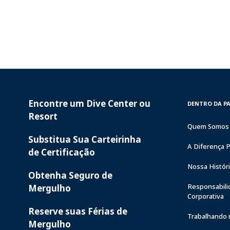
Encontre um Dive Center ou
PADI
INSIDE
DENTRO DA P
SERVICES
PADI
Resort
Quem Somos
Substitua Sua Carteirinha
A Diferença 
de Certificação
Nossa Histór
Obtenha Seguro de
Responsabili
Mergulho
Corporativa
Reserve suas Férias de
Trabalhando 
Mergulho