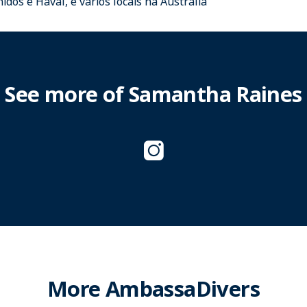
idos e Havaí, e vários locais na Austrália
See more of Samantha Raines
More AmbassaDivers