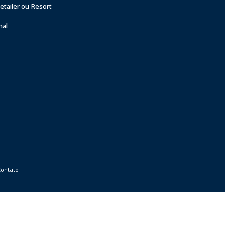
tailer ou Resort
nal
Contato