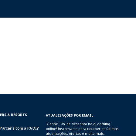
TERS & RESORTS
ATUALIZAÇÕES POR EMAIL
Ganhe 10% de desconto no eLearning
Parceria com a PADI?
online! Inscreva-se para receber as últimas
atualizações, ofertas e muito mais.