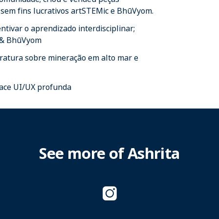
s sem fins lucrativos artSTEMic e BhūVyom.
ntivar o aprendizado interdisciplinar;
c & BhūVyom
eratura sobre mineração em alto mar e
face UI/UX profunda
See more of Ashrita