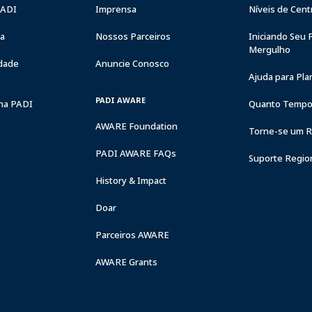
PADI
Imprensa
Níveis de Cent
ia
Nossos Parceiros
Iniciando Seu 
Mergulho
dade
Anuncie Conosco
Ajuda para Pl
PADI AWARE
na PADI
Quanto Tempo
AWARE Foundation
Torne-se um Re
PADI AWARE FAQs
Suporte Regio
History & Impact
Doar
Parceiros AWARE
AWARE Grants