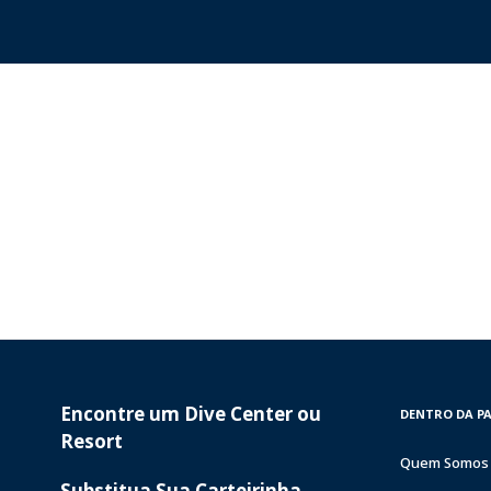
Encontre um Dive Center ou
PADI
INSIDE
DENTRO DA P
SERVICES
PADI
Resort
Quem Somos
Substitua Sua Carteirinha