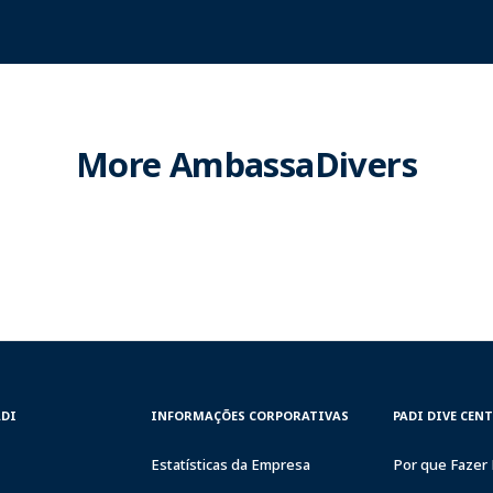
More AmbassaDivers
CORPORATE
PADI
ADI
INFORMAÇÕES CORPORATIVAS
PADI DIVE CEN
INFORMATION
DIVE
CENTER
Estatísticas da Empresa
Por que Fazer 
&
RESORTS