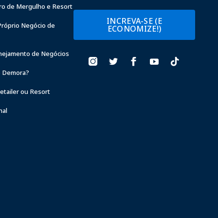
ro de Mergulho e Resort
INCREVA-SE (E
Próprio Negócio de
ECONOMIZE!)
anejamento de Negócios
 Demora?
tailer ou Resort
nal