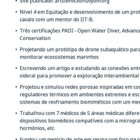
Site publicado: artstemicxbhuvyom.org
Nível 4 em Equitação e desenvolvimento de um pro
cavalo com um mentor do IIT-B.
Três certificações PADI - Open Water Diver, Advan
Conservation
Projetando um protótipo de drone subaquático para
monitorar ecossistemas marinhos
Escrevendo um artigo e estudando as conexões ent
sideral para promover a exploração interambiental
Projetou e simulou redes porosas inspiradas em cor
reguladores térmicos em ambientes extremos e esc
sistemas de resfriamento biomiméticos com um me
Trabalhou com 7 médicos de 5 áreas médicas difere
dispositivos biomédicos compatíveis com a microgra
hormônios, etc.
Fundou um negócio de arte em resina com foco na 