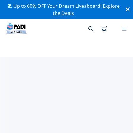
🚢 Up to 60% OFF Your Dream Liveaboard!
Explore
the Deals
PADI-DUIKCENTRA IN DE ZEE
VAN CORTEZ
Er lijkt geen PADI-duikwinkel te zijn in in de Zee van
Cortez. Zoom uit op de kaart om de dichtstbijzijnde
duikwinkels te vinden.