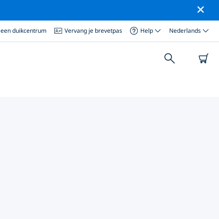
 een duikcentrum
Vervang je brevetpas
Help
Nederlands