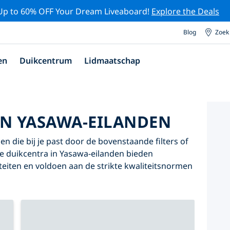
Up to 60% OFF Your Dream Liveaboard!
Explore the Deals
Blog
Zoek
en
Duikcentrum
Lidmaatschap
IN YASAWA-EILANDEN
n die bij je past door de bovenstaande filters of
nze duikcentra in Yasawa-eilanden bieden
iteiten en voldoen aan de strikte kwaliteitsnormen