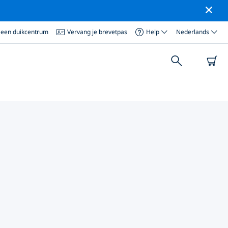
 een duikcentrum
Vervang je brevetpas
Help
Nederlands