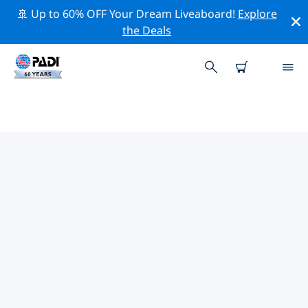
🚢 Up to 60% OFF Your Dream Liveaboard!
Explore
the Deals
PADI-DUIKCENTRA ROCHESTER
Vind de PADI-duikwinkel Rochester die bij je past door
de bovenstaande filters of de interactieve kaart te
gebruiken. Al onze duikcentra Rochester bieden
uitstekende opleidingen, veel leuke activiteiten en
voldoen aan de strikte kwaliteitsnormen van PADI.