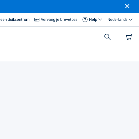
 een duikcentrum
Vervang je brevetpas
Help
Nederlands