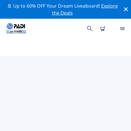
🚢 Up to 60% OFF Your Dream Liveaboard!
Explore
the Deals
PADI-DUIKCENTRA EUREKA
SPRINGS
Vind de PADI-duikwinkel Eureka Springs die bij je past
door de bovenstaande filters of de interactieve kaart
te gebruiken. Al onze duikcentra Eureka Springs
bieden uitstekende opleidingen, veel leuke activiteiten
en voldoen aan de strikte kwaliteitsnormen van PADI.