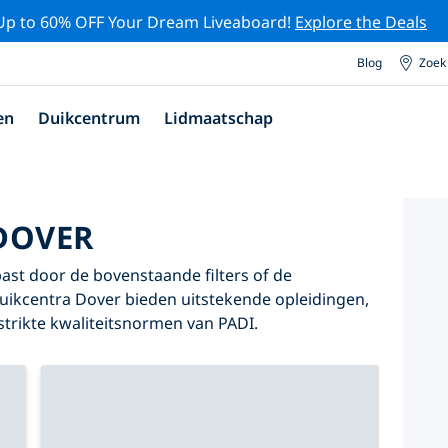
Up to 60% OFF Your Dream Liveaboard!
Explore the Deals
Blog
Zoek
en
Duikcentrum
Lidmaatschap
DOVER
past door de bovenstaande filters of de
 duikcentra Dover bieden uitstekende opleidingen,
 strikte kwaliteitsnormen van PADI.