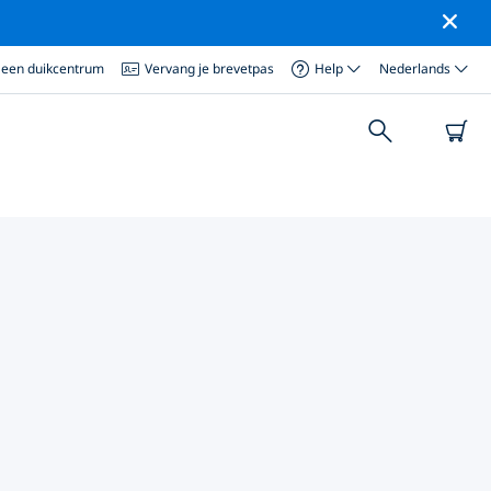
 een duikcentrum
Vervang je brevetpas
Help
Nederlands