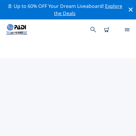
🚢 Up to 60% OFF Your Dream Liveaboard!
Explore
the Deals
PADI-DUIKCENTRA CAPE
GIRARDEAU
Er lijkt geen PADI-duikwinkel te zijn in Cape Girardeau.
Zoom uit op de kaart om de dichtstbijzijnde
duikwinkels te vinden.