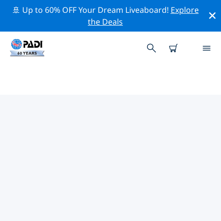
🚢 Up to 60% OFF Your Dream Liveaboard!
Explore
the Deals
PADI-DUIKCENTRA ASHEVILLE
Vind de PADI-duikwinkel Asheville die bij je past door
de bovenstaande filters of de interactieve kaart te
gebruiken. Al onze duikcentra Asheville bieden
uitstekende opleidingen, veel leuke activiteiten en
voldoen aan de strikte kwaliteitsnormen van PADI.