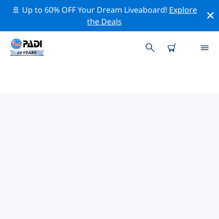
🚢 Up to 60% OFF Your Dream Liveaboard!
Explore
the Deals
PADI-DUIKCENTRA IN
ZUIDWESTEN
Er lijkt geen PADI-duikwinkel te zijn in in zuidwesten.
Zoom uit op de kaart om de dichtstbijzijnde
duikwinkels te vinden.