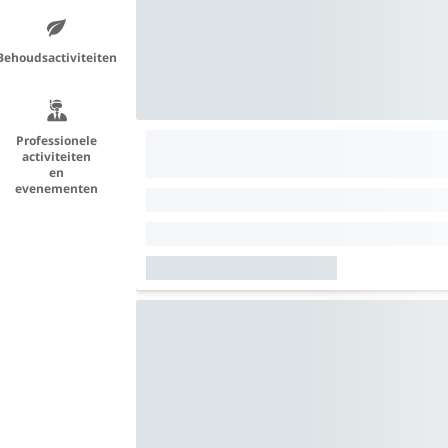
Behoudsactiviteiten
Professionele
activiteiten
en
evenementen