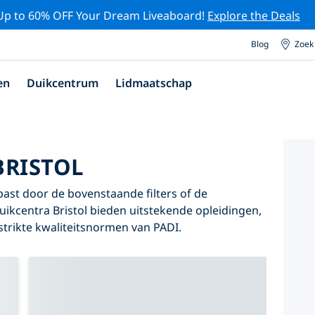
Up to 60% OFF Your Dream Liveaboard!
Explore the Deals
Blog
Zoek
en
Duikcentrum
Lidmaatschap
BRISTOL
 past door de bovenstaande filters of de
duikcentra Bristol bieden uitstekende opleidingen,
 strikte kwaliteitsnormen van PADI.