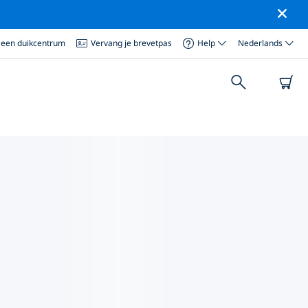
 een duikcentrum
Vervang je brevetpas
Help
Nederlands